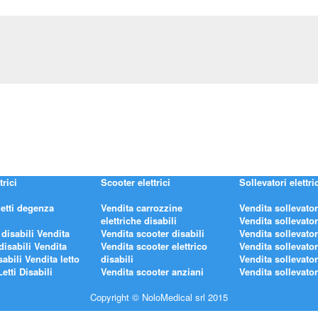
trici
Scooter elettrici
Sollevatori elettric
letti degenza
Vendita carrozzine
Vendita sollevator
elettriche disabili
Vendita sollevato
 disabili
Vendita
Vendita scooter disabili
Vendita sollevato
 disabili
Vendita
Vendita scooter elettrico
Vendita sollevato
sabili
Vendita letto
disabili
Vendita sollevato
Letti Disabili
Vendita scooter anziani
Vendita sollevato
Copyright © NoloMedical srl 2015