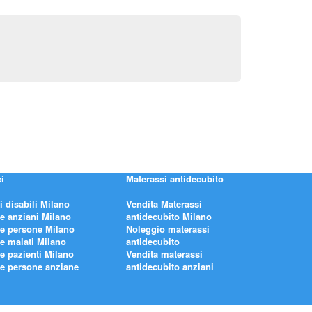
i
Materassi antidecubito
i disabili Milano
Vendita Materassi
re anziani Milano
antidecubito Milano
re persone Milano
Noleggio materassi
re malati Milano
antidecubito
re pazienti Milano
Vendita materassi
re persone anziane
antidecubito anziani