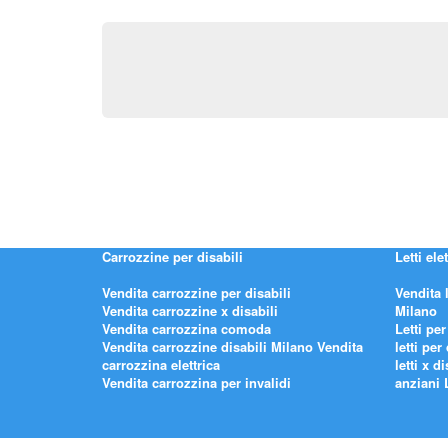
Carrozzine per disabili
Letti elet
Vendita carrozzine per disabili
Vendita 
Vendita carrozzine x disabili
Milano
Vendita carrozzina comoda
Letti per
Vendita carrozzine disabili Milano
Vendita
letti per
carrozzina elettrica
letti x di
Vendita carrozzina per invalidi
anziani